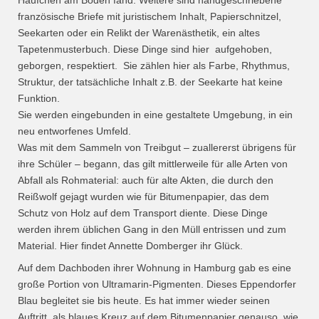
Häufchen am Boden fand. Weitere sind handgeschriebene
französische Briefe mit juristischem Inhalt, Papierschnitzel,
Seekarten oder ein Relikt der Warenästhetik, ein altes
Tapetenmusterbuch. Diese Dinge sind hier
aufgehoben,
geborgen, respektiert.
Sie zählen hier als Farbe, Rhythmus,
Struktur, der tatsächliche Inhalt z.B. der Seekarte hat keine
Funktion.
Sie werden eingebunden in eine gestaltete Umgebung, in ein
neu entworfenes Umfeld.
Was mit dem Sammeln von Treibgut – zuallererst übrigens für
ihre Schüler – begann, das gilt mittlerweile für alle Arten von
Abfall als Rohmaterial: auch für alte Akten, die durch den
Reißwolf gejagt wurden wie für Bitumenpapier, das dem
Schutz von Holz auf dem Transport diente. Diese Dinge
werden ihrem üblichen Gang in den Müll entrissen und zum
Material. Hier findet Annette Domberger ihr Glück.
Auf dem Dachboden ihrer Wohnung in Hamburg gab es eine
große Portion von Ultramarin-Pigmenten. Dieses Eppendorfer
Blau begleitet sie bis heute. Es hat immer wieder seinen
Auftritt, als blaues Kreuz auf dem Bitumenpapier genauso
wie